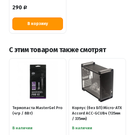
290
Р
В корзину
С этим товаром также смотрят
Термопаста MasterGel Pro
Корпус (без БП) Micro-ATX
(4гр / 8Вт)
Accord ACC-GCUB4 (135мм
/ 335мм)
В наличии
В наличии