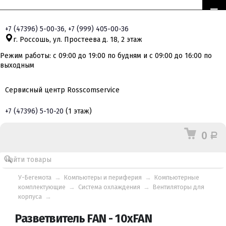
+7
(47396)
5-00-36
,
+7
(999)
405-00-36
г. Россошь, ул. Простеева д. 18, 2 этаж
Режим работы: с 09:00 до 19:00 по будням и с 09:00 до 16:00 по
выходным
Сервисный центр Rosscomservice
+7
(47396)
5-10-20
(1 этаж)
0
Р
У-Бегемота
→
Компьютеры и периферия
→
Компьютерные
комплектующие
→
Система охлаждения
→
Вентиляторы для
корпуса
→
Разветвитель FAN - 10xFAN