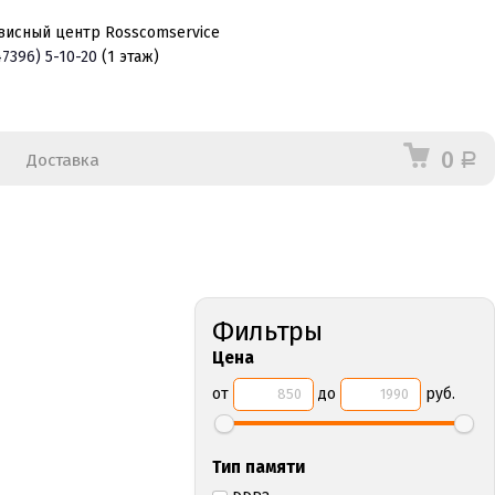
висный центр Rosscomservice
47396)
5-10-20
(1 этаж)
0
Доставка
Р
Фильтры
Цена
от
до
руб.
Тип памяти