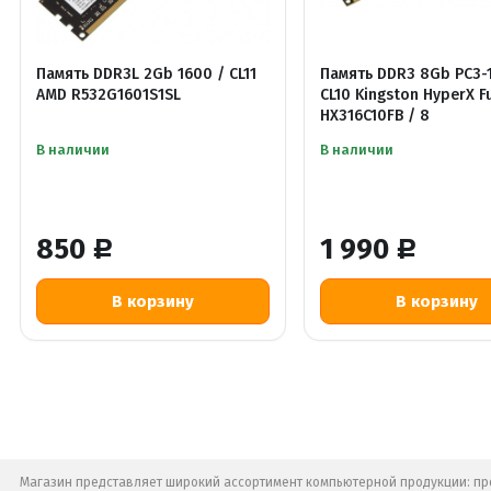
Память DDR3L 2Gb 1600 / CL11
Память DDR3 8Gb PC3-
AMD R532G1601S1SL
CL10 Kingston HyperX F
HX316C10FB / 8
В наличии
В наличии
850
1 990
Р
Р
Магазин представляет широкий ассортимент компьютерной продукции: про