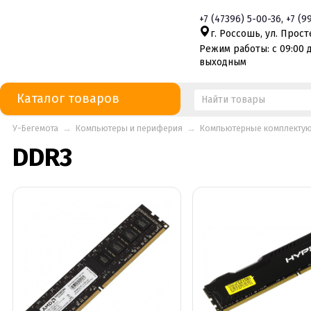
+7
(47396)
5-00-36
,
+7
(9
г. Россошь, ул. Просте
Режим работы: с 09:00 д
выходным
Каталог товаров
У-Бегемота
→
Компьютеры и периферия
→
Компьютерные комплекту
DDR3