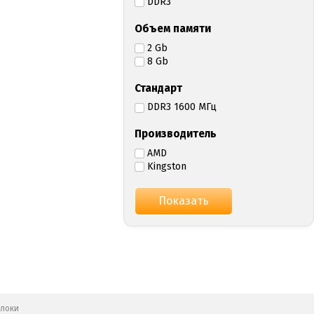
DDR3
Объем памяти
2 Gb
8 Gb
Стандарт
DDR3 1600 МГц
Производитель
AMD
Kingston
блоки