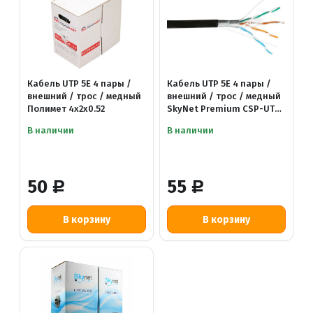
Кабель UTP 5E 4 пары /
Кабель UTP 5E 4 пары /
внешний / трос / медный
внешний / трос / медный
Полимет 4x2x0.52
SkyNet Premium CSP-UTP-
4-CU-OUTR 4x2x0.51
В наличии
В наличии
50
55
Р
Р