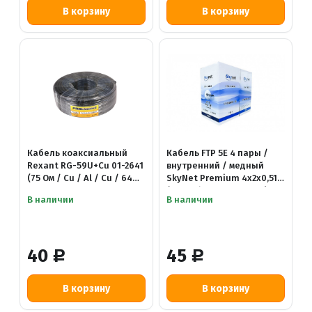
Кабель коаксиальный
Кабель FTP 5E 4 пары /
Rexant RG-59U+Cu 01-2641
внутренний / медный
(75 Ом / Cu / Al / Cu / 64%)
SkyNet Premium 4x2x0,51
черный
(13845 / CSP-FTP-4-CU)
В наличии
В наличии
40
45
Р
Р