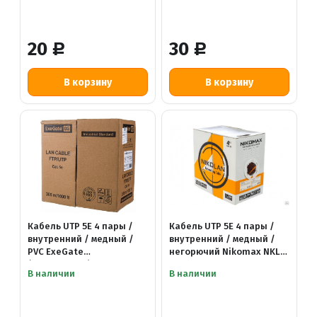
20
30
Р
Р
Кабель UTP 5E 4 пары /
Кабель UTP 5E 4 пары /
внутренний / медный /
внутренний / медный /
PVC ExeGate
негорючий Nikomax NKL-
(EX281815RUS)
4100C-OR
В наличии
В наличии