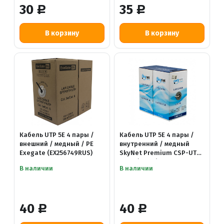
30
35
Р
Р
Кабель UTP 5E 4 пары /
Кабель UTP 5E 4 пары /
внешний / медный / PE
внутренний / медный
Exegate (EX256749RUS)
SkyNet Premium CSP-UTP-
4-CU (13842) 4x2x0.51
В наличии
В наличии
40
40
Р
Р