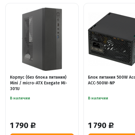
Корпус (без блока питания)
Блок питания 500W Ac
Mini / micro-ATX Exegate MI-
ACC-500W-NP
301U
В наличии
В наличии
1 790
1 790
Р
Р