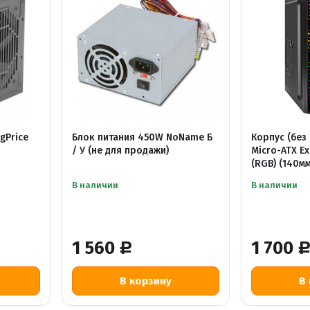
gPrice
Блок питания 450W NoName Б
Корпус (без
/ У (не для продажи)
Micro-ATX E
(RGB) (140мм
В наличии
В наличии
1 560
1 700
Р