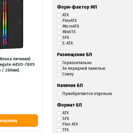
Форм-фактор МП
ATX
FlexATX
MicroATX
MiniITX
SFX
E-ATX
Размещение БП
 блока питания)
Горизонтально
xegate mEVO-7805
За передней панелью
 / 260мм)
Снизу
Наличие БП
Приобретается отдельно
Формат БП
Р
ATX
SFX
Flex ATX
TFX