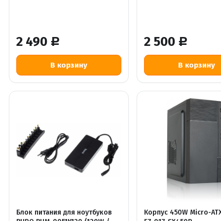
2 490
2 500
Р
Р
Блок питания для ноутбуков
Корпус 450W Micro-ATX