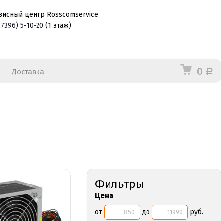
висный центр Rosscomservice
47396)
5-10-20
(1 этаж)
0
Доставка
Р
Фильтры
Цена
от
до
руб.