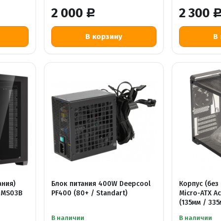
2 000
2 300
Р
ания)
Блок питания 400W Deepcool
Корпус (без
-ZMS03B
PF400 (80+ / Standart)
Micro-ATX A
(135мм / 335
В наличии
В наличии