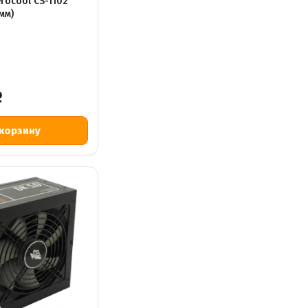
rocool CS-1102
мм)
Р