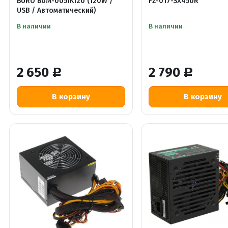
BURO BUM-0051K120 (120W /
FZ-017-SX450R
USB / Автоматический)
В наличии
В наличии
2 650
2 790
Р
Р