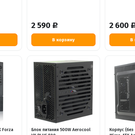
2 590
2 600
Р
 Forza
Блок питания 500W Aerocool
Корпус (без