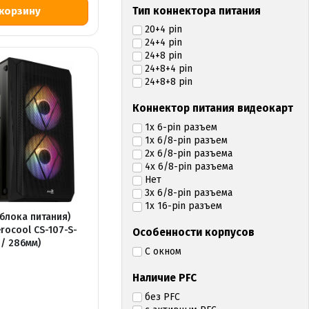
Тип коннектора питания
20+4 pin
24+4 pin
24+8 pin
24+8+4 pin
24+8+8 pin
Коннектор питания видеокарт
1x 6-pin разъем
1x 6/8-pin разъем
2x 6/8-pin разъема
4x 6/8-pin разъема
Нет
3x 6/8-pin разъема
1x 16-pin разъем
 блока питания)
rocool CS-107-S-
Особенности корпусов
 / 286мм)
С окном
Наличие PFC
без PFC