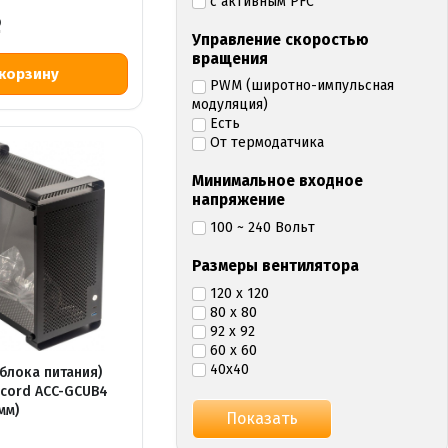
с активным PFC
Р
Управление скоростью
вращения
PWM (широтно-импульсная
модуляция)
Есть
От термодатчика
Минимальное входное
напряжение
100 ~ 240 Вольт
Размеры вентилятора
120 x 120
80 x 80
92 x 92
60 x 60
40х40
 блока питания)
ccord ACC-GCUB4
мм)