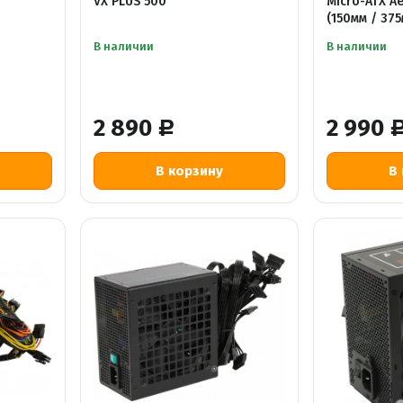
VX PLUS 500
Micro-ATX Ae
(150мм / 375
В наличии
В наличии
2 890
2 990
Р