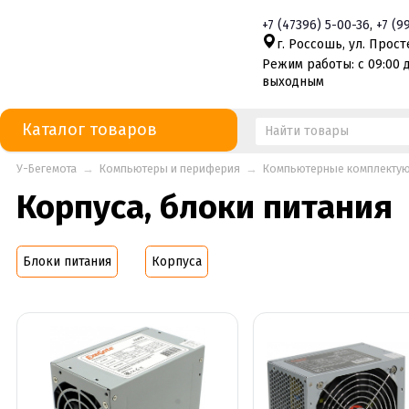
+7
(47396)
5-00-36
,
+7
(9
г. Россошь, ул. Просте
Режим работы: с 09:00 д
выходным
Каталог товаров
У-Бегемота
→
Компьютеры и периферия
→
Компьютерные комплекту
Корпуса, блоки питания
Блоки питания
Корпуса