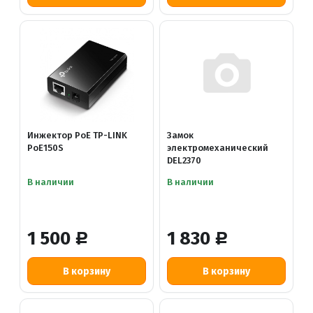
Инжектор PoE TP-LINK
Замок
PoE150S
электромеханический
DEL2370
В наличии
В наличии
1 500
1 830
Р
Р