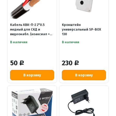
Кабель КВК-П-2 2*0.5
Кронштейн
медный для СКД и
универсальный SP-BOX
видеонабл. (коаксиал +
130
питание 2*0.5) для
В наличии
В наличии
внешней прокладки
50
230
Р
Р