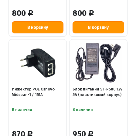
800
800
Р
Р
Инжектор POE Osnovo
Блок питания ST-P500 12V
Midspan-1 / 151A
5A (пластиковый корпус)
В наличии
В наличии
870
950
Р
Р