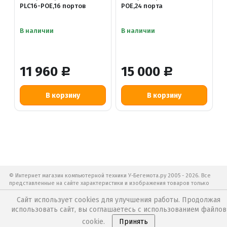
PLC16-POE,16 портов
POE,24 порта
В наличии
В наличии
11 960
15 000
Р
Р
© Интернет магазин компьютерной техники У-Бегемота.ру 2005 - 2026. Все
представленные на сайте характеристики и изображения товаров только
для ознакомления.
Политика конфиденциальности
Договор публичной оферты
Сайт использует cookies для улучшения работы. Продолжая
Пользовательское соглашение
Правила продажи
использовать сайт, вы соглашаетесь с использованием файлов
Обновление с сервером: 09.08.2026 11:33. Разработка —
Сайт За 6 дней
cookie.
Принять