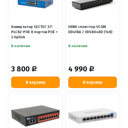
Коммутатор SECTEC ST-
HDMI сплиттер VCOM
PLC82-POE 8 портов POE +
DD418A / VDS8048D (1x8)
2 Uplink
В наличии
В наличии
3 800
4 990
Р
Р