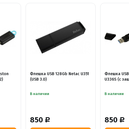
ston
Флешка USB 128Gb Netac U351
Флешка USB
2)
(USB 3.0)
U336S (
В наличии
В наличии
850
850
Р
Р