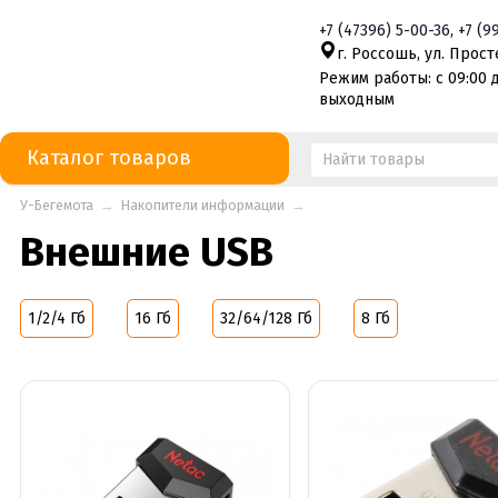
+7
(47396)
5-00-36
,
+7
(9
г. Россошь, ул. Просте
Режим работы: с 09:00 д
выходным
Каталог товаров
У-Бегемота
→
Накопители информации
→
Внешние USB
1/2/4 Гб
16 Гб
32/64/128 Гб
8 Гб