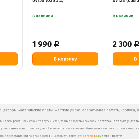
UV150 (USB 3.2)
UV128 (USB 3
В наличии
В наличии
1 990
2 300
Р
цессоры, материнские платы, жесткие диски, оперативная память, корпуса, 
бы, дома, работы или каких-то других целей, то мы с радостью поможем.
Достаточно только указат
ступным ценам
, не прилагая усилий и не затрачивая времени. Минимальные сроки доставки товара в
ши представления покупок в Россоши. Совершить покупку
У-бегемота
.ру
легко и просто!