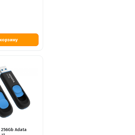
Р
 256Gb Adata