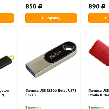
850
890
Р
Р
gston
Флешка USB 128Gb Netac U278
Флешка USB 
.2)
(USB3)
Exodia DTXM 
В наличии
В наличии