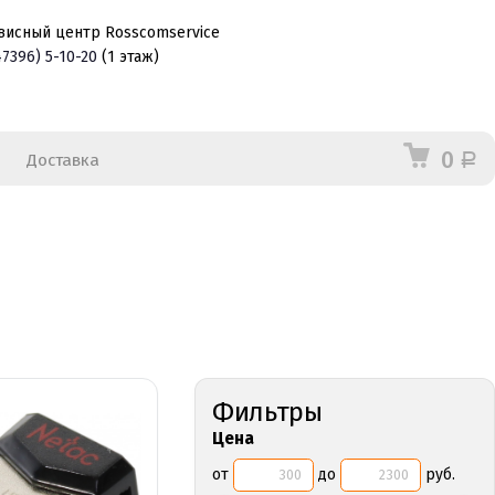
висный центр Rosscomservice
47396)
5-10-20
(1 этаж)
0
Доставка
Р
Фильтры
Цена
от
до
руб.