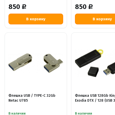
850
850
Р
Р
Флешка USB / TYPE-C 32Gb
Флешка USB 128Gb Kin
Netac U785
Exodia DTX / 128 (USB 3
В наличии
В наличии