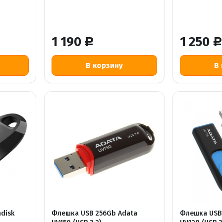
1 190
1 250
Р
disk
Флешка USB 256Gb Adata
Флешка USB