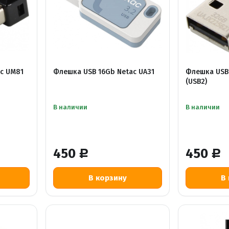
c UM81
Флешка USB 16Gb Netac UA31
Флешка USB
(USB2)
В наличии
В наличии
450
450
Р
Р