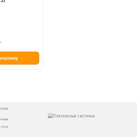
.2)
Р
блоки
ь ваши
 город