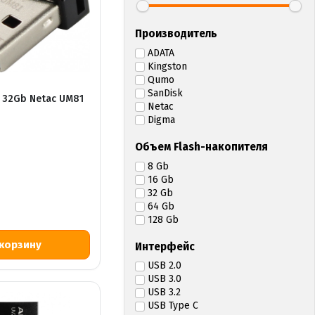
Производитель
ADATA
Kingston
Qumo
SanDisk
 32Gb Netac UM81
Netac
Digma
Объем Flash-накопителя
8 Gb
16 Gb
32 Gb
64 Gb
128 Gb
Интерфейс
USB 2.0
USB 3.0
USB 3.2
USB Type C