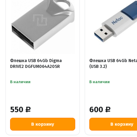
Флешка USB 64Gb Digma
Флешка USB 64Gb Neta
DRIVE2 DGFUM064A20SR
(USB 3.2)
В наличии
В наличии
550
600
Р
Р