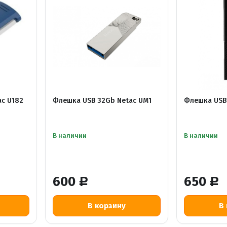
c U182
Флешка USB 32Gb Netac UM1
Флешка USB
В наличии
В наличии
600
650
Р
Р