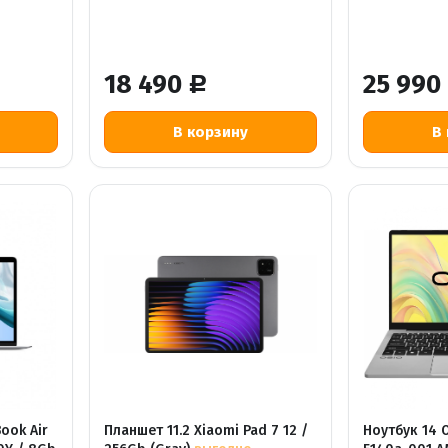
18 490
25 990
Р
Book Air
Планшет 11.2 Xiaomi Pad 7 12 /
Ноутбук 14 O