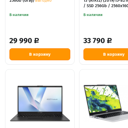
256Gb (Gray)
выгодно
13 (A1932) (2019) i5-82
/ SSD 256Gb / 2560x16
Retina
В наличии
В наличии
29 990
33 790
Р
Р