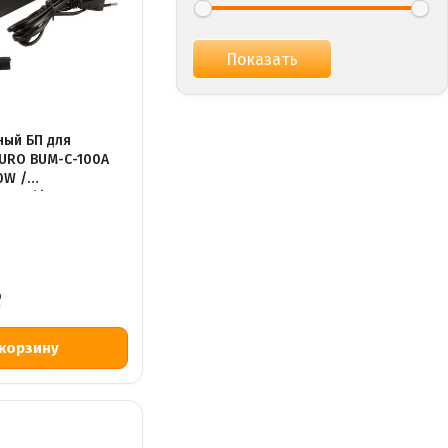
ный БП для
BURO BUM-С-100A
0W /
кий / )
Р