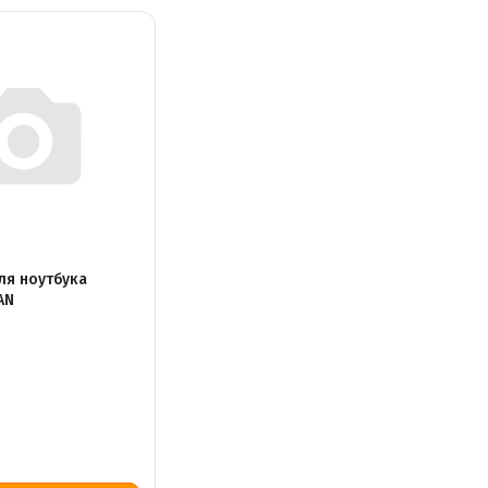
ля ноутбука
AN
Р