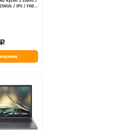
MD Ryzen 5 5560U /
56Gb / IPS / FHD /
Р