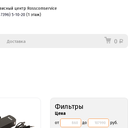
висный центр Rosscomservice
47396)
5-10-20
(1 этаж)
0
Доставка
Р
Фильтры
Цена
от
до
руб.