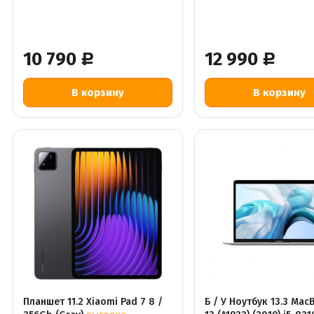
10 790
12 990
Р
Р
Планшет 11.2 Xiaomi Pad 7 8 /
Б / У Ноутбук 13.3 Mac