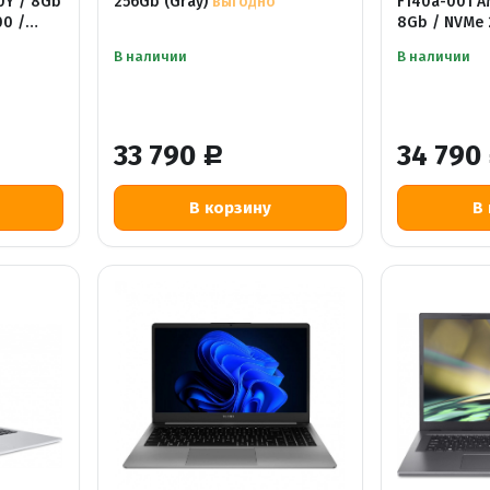
10Y / 8Gb
256Gb (Gray)
выгодно
F140a-001 A
00 /
8Gb / NVMe 2
DOS
В наличии
В наличии
33 790
34 790
Р