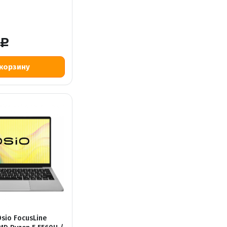
Р
sio FocusLine