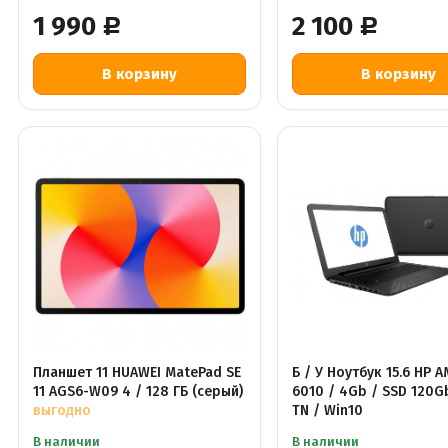
1 990
2 100
Р
Р
Планшет 11 HUAWEI MatePad SE
Б / У Ноутбук 15.6 HP A
11 AGS6-W09 4 / 128 ГБ (серый)
6010 / 4Gb / SSD 120G
выгодно
TN / Win10
В наличии
В наличии