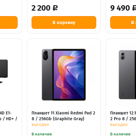
2 200
9 490
Р
MD E1-
Планшет 11 Xiaomi Redmi Pad 2
Планшет 12.
b / HD+ /
8 / 256Gb (Graphite Gray)
2 Pro 8 / 25
выгодно
выгодно
В наличии
В наличии