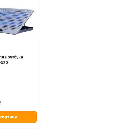
ля ноутбука
-520
Р