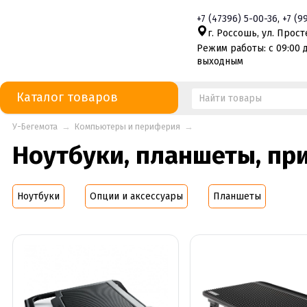
+7
(47396)
5-00-36
,
+7
(9
г. Россошь, ул. Просте
Режим работы: с 09:00 д
выходным
Каталог товаров
У-Бегемота
→
Компьютеры и периферия
→
Ноутбуки, планшеты, пр
Ноутбуки
Опции и аксессуары
Планшеты