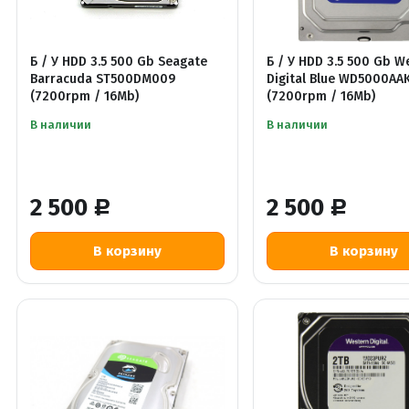
Б / У HDD 3.5 500 Gb Seagate
Б / У HDD 3.5 500 Gb W
Barracuda ST500DM009
Digital Blue WD5000AA
(7200rpm / 16Mb)
(7200rpm / 16Mb)
В наличии
В наличии
2 500
2 500
Р
Р