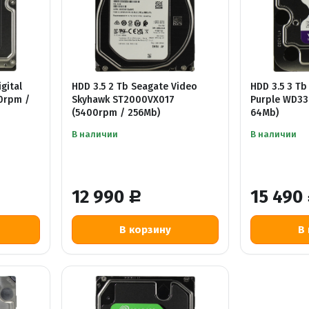
gital
HDD 3.5 2 Tb Seagate Video
HDD 3.5 3 Tb
0rpm /
Skyhawk ST2000VX017
Purple WD33
(5400rpm / 256Mb)
64Mb)
В наличии
В наличии
12 990
15 490
Р