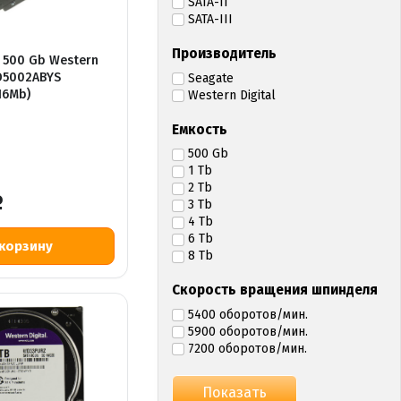
SATA-II
SATA-III
Производитель
5 500 Gb Western
WD5002ABYS
Seagate
16Mb)
Western Digital
Емкость
500 Gb
1 Tb
2 Tb
Р
3 Tb
4 Tb
6 Tb
8 Tb
Скорость вращения шпинделя
5400 оборотов/мин.
5900 оборотов/мин.
7200 оборотов/мин.