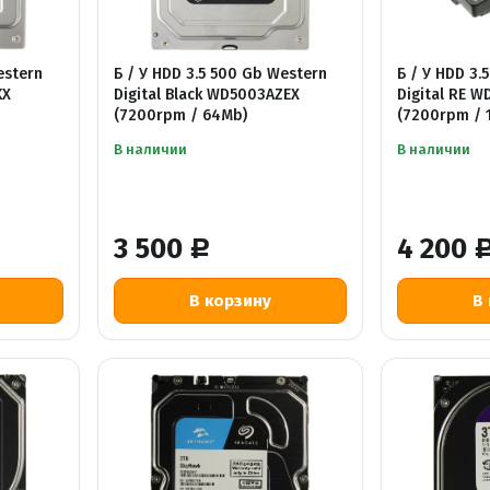
estern
Б / У HDD 3.5 500 Gb Western
Б / У HDD 3.
KX
Digital Black WD5003AZEX
Digital RE 
(7200rpm / 64Mb)
(7200rpm / 
В наличии
В наличии
3 500
4 200
Р