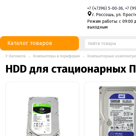
+7
(47396)
5-00-36
,
+7
(9
г. Россошь, ул. Просте
Режим работы: с 09:00 д
выходным
Каталог товаров
У-Бегемота
→
Компьютеры и периферия
→
Компьютерные комплекту
HDD для стационарных ПК