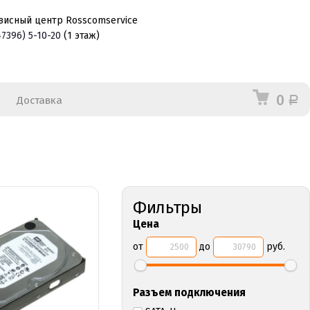
висный центр Rosscomservice
47396)
5-10-20
(1 этаж)
0
Доставка
Р
Фильтры
Цена
от
до
руб.
Разъем подключения