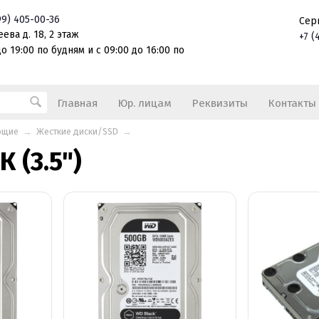
99)
405-00-36
Сер
ева д. 18, 2 этаж
+7
(
о 19:00 по будням и с 09:00 до 16:00 по
Главная
Юр. лицам
Реквизиты
Контакты
ющие
→
Жесткие диски/SSD
→
 (3.5")