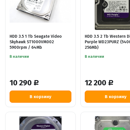
HDD 3.5 1 Tb Seagate Video
HDD 3.5 2 Tb Western Di
Skyhawk ST1000VM002
Purple WD23PURZ (540
5900rpm / 64Mb
256Mb)
В наличии
В наличии
10 290
12 200
Р
Р