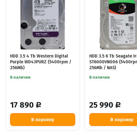
HDD 3.5 4 Tb Western Digital
HDD 3.5 6 Tb Seagate I
Purple WD43PURZ (5400rpm /
ST6000VN006 (5400rp
256Mb)
256Mb / NAS)
В наличии
В наличии
17 890
25 990
Р
Р