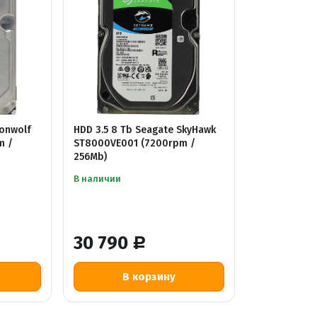
ronwolf
HDD 3.5 8 Tb Seagate SkyHawk
m /
ST8000VE001 (7200rpm /
256Mb)
В наличии
30 790
Р