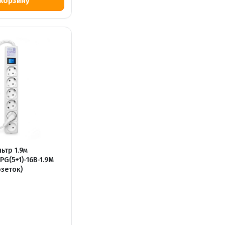
ьтр 1.9м
PG(5+1)-16B-1.9М
озеток)