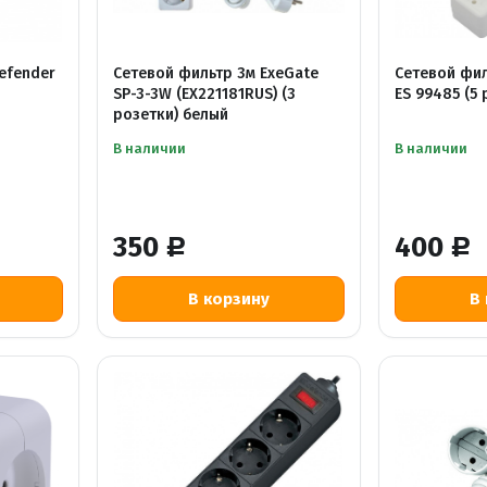
efender
Сетевой фильтр 3м ExeGate
Сетевой фил
SP-3-3W (EX221181RUS) (3
ES 99485 (5 
розетки) белый
В наличии
В наличии
350
400
Р
Р