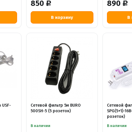
850
890
Р
Р
а USF-
Сетевой фильтр 5м BURO
Сетевой фил
500SH-5 (5 розеток)
SPG(5+1)-16B
розеток)
В наличии
В наличии