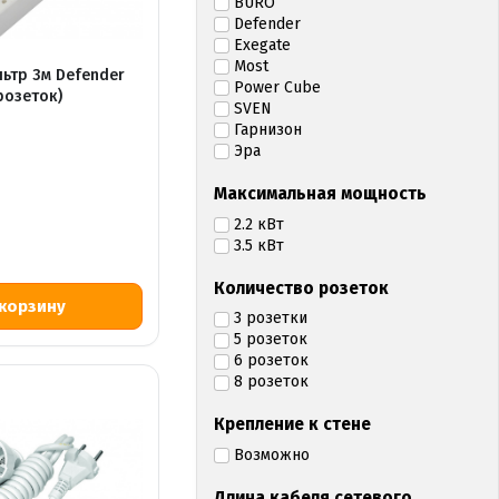
BURO
Defender
Exegate
Most
ьтр 3м Defender
Power Cube
розеток)
SVEN
Гарнизон
Эра
Максимальная мощность
2.2 кВт
3.5 кВт
Количество розеток
3 розетки
5 розеток
6 розеток
8 розеток
Крепление к стене
Возможно
Длина кабеля сетевого