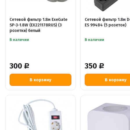
Сетевой фильтр 1.8м ExeGate
Сетевой фильтр 1.8м D
SP-3-1.8W (EX221178RUS) (3
ES 99484 (5 розеток)
розетки) белый
В наличии
В наличии
300
350
Р
Р