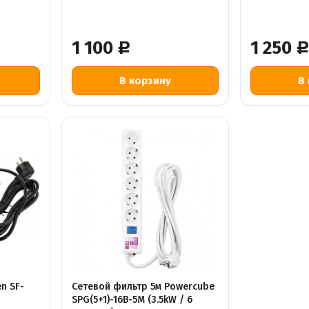
1 100
1 250
Р
n SF-
Сетевой фильтр 5м Powercube
SPG(5+1)-16B-5M (3.5kW / 6