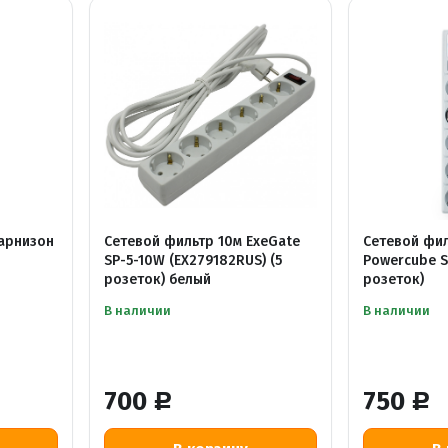
Гарнизон
Сетевой фильтр 10м ExeGate
Сетевой фил
SP-5-10W (EX279182RUS) (5
Powercube S
розеток) белый
розеток)
В наличии
В наличии
700
750
Р
Р