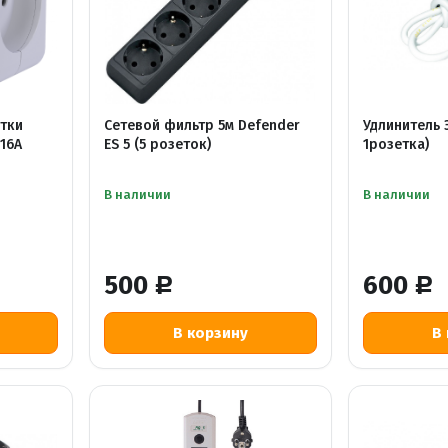
етки
Сетевой фильтр 5м Defender
Удлинитель Э
16А
ES 5 (5 розеток)
1розетка)
В наличии
В наличии
500
600
Р
Р