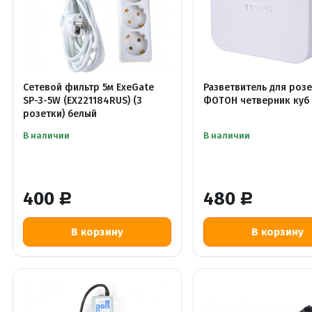
Сетевой фильтр 5м ExeGate
Разветвитель для роз
SP-3-5W (EX221184RUS) (3
ФОТОН четверник куб 
розетки) белый
В наличии
В наличии
400
480
Р
Р