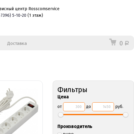
висный центр Rosscomservice
47396)
5-10-20
(1 этаж)
0
Доставка
Р
Фильтры
Цена
от
до
руб.
Производитель