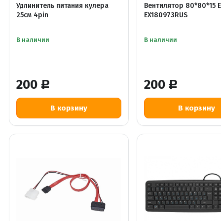
Удлинитель питания кулера
Вентилятор 80*80*15 
25см 4pin
EX180973RUS
В наличии
В наличии
200
200
Р
Р