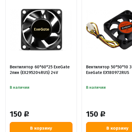
Вентилятор 60*60*25 ExeGate
Вентилятор 50*50*10 3
2пин (EX295204RUS) 24V
ExeGate EX180972RUS
В наличии
В наличии
150
150
Р
Р