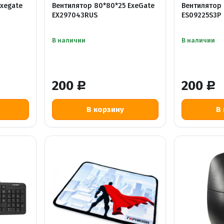
Exegate
Вентилятор 80*80*25 ExeGate
Вентилятор 
EX297043RUS
ES09225S3P
В наличии
В наличии
200
200
Р
Р