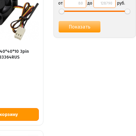
от
до
руб.
40*40*10 3pin
283364RUS