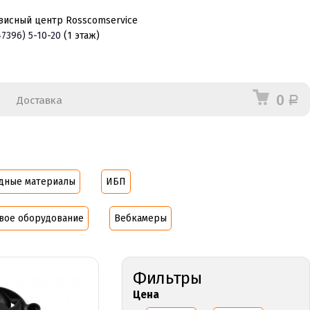
висный центр Rosscomservice
47396)
5-10-20
(1 этаж)
0
Доставка
Р
одные материалы
ИБП
вое оборудование
Вебкамеры
Фильтры
Цена