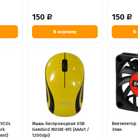
150
150
Р
Р
EVCOL
Мышь беспроводная USB
Вентилятор 
ark
Gembird MUSW-615 (AAAx1 /
3пин
ent)
1200dpi)