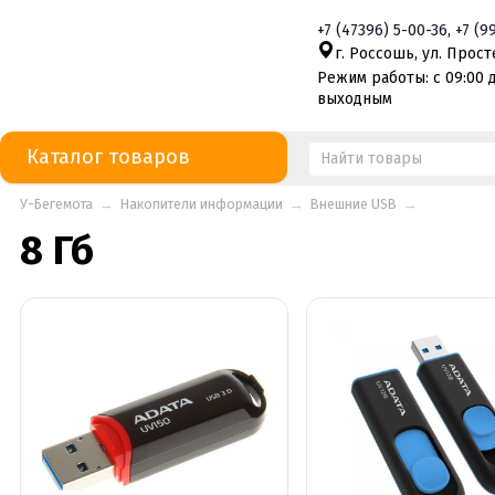
+7
(47396)
5-00-36
,
+7
(9
г. Россошь, ул. Просте
Режим работы: с 09:00 д
выходным
Каталог товаров
У-Бегемота
→
Накопители информации
→
Внешние USB
→
8 Гб