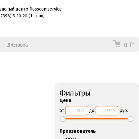
висный центр Rosscomservice
47396)
5-10-20
(1 этаж)
0
Доставка
Р
Фильтры
Цена
от
до
руб.
Производитель