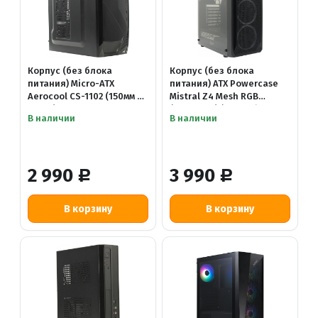
Корпус (без блока
Корпус (без блока
питания) Micro-ATX
питания) ATX Powercase
Aerocool CS-1102 (150мм /
Mistral Z4 Mesh RGB
375мм)
(CMIZB-L4) (160мм / 310мм
В наличии
В наличии
/ 4x120-RGB)
2 990
3 990
Р
Р