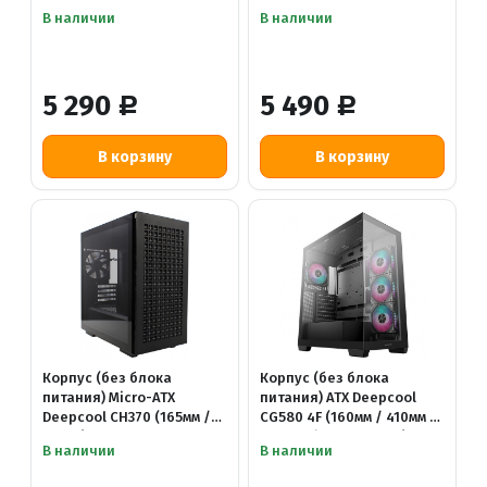
/ 410мм / 3xFAN) (черный)
/ 420мм / 4х120-ARGB)
В наличии
В наличии
(черный)
5 290
5 490
Р
Р
Корпус (без блока
Корпус (без блока
питания) Micro-ATX
питания) ATX Deepcool
Deepcool CH370 (165мм /
CG580 4F (160мм / 410мм /
320мм)
TYPE-C / 4x120-ARGB)
В наличии
В наличии