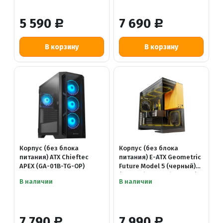
5 590
7 690
Р
Р
Корпус (без блока
Корпус (без блока
питания) ATX Chieftec
питания) E-ATX Geometric
APEX (GA-01B-TG-OP)
Future Model 5 (черный)
(180мм / 460мм / TYPE-C)
В наличии
В наличии
7 790
7 990
Р
Р