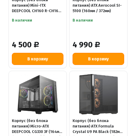
питания) Mini-ITX
питания) ATX Aerocool SI-
DEEPCOOL CH160 R-CH160-
5100 (160мм / 372мм)
BKNGI0-G-1
В наличии
В наличии
4 500
4 990
Р
Р
Корпус (без блока
Корпус (без блока
питания) Micro-ATX
питания) ATX Formula
DEEPCOOL CG330 3F (164мм
Crystal U9 PA Black (182мм