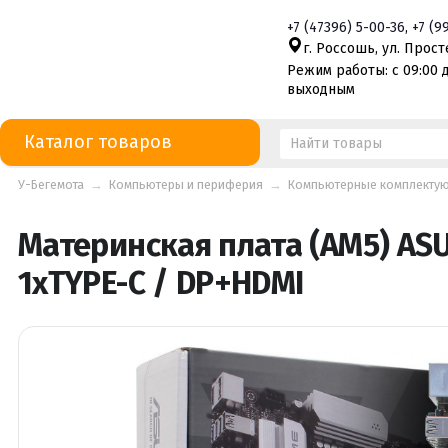
+7
(47396)
5-00-36
,
+7
(9
г. Россошь, ул. Просте
Режим работы: с 09:00 д
выходным
Каталог товаров
У-Бегемота
→
Компьютеры и периферия
→
Компьютерные комплекту
Материнская плата (AM5) ASU
1xTYPE-C / DP+HDMI