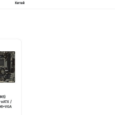
Китай
M5)
roATX /
MI+VGA