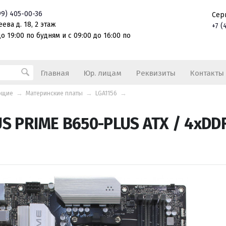
99)
405-00-36
Сер
ева д. 18, 2 этаж
+7
(
о 19:00 по будням и с 09:00 до 16:00 по
Главная
Юр. лицам
Реквизиты
Контакты
ющие
→
Материнские платы
→
LGA1156
→
S PRIME B650-PLUS ATX / 4xDD