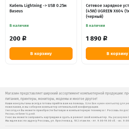
Кабель Lightning -> USB 0.25м
Сетевое зарядное ус
Baseus
(45W) UGREEN X604 (1
(черный)
В наличии
В наличии
200
1 890
Р
Р
В корзину
В корзину
Магазин представляет широкий ассортимент компьютерной продукции: про
питания, принтеры, мониторы, модемы и многое другое!
Наши консультаны всегда готовы прийти вам на помощь
. Если Вам нужен компьютер для уче
пожелания, и мы соберем компьютер оптимальной конфигурации
.
Уже сегодня
Вы можете приобрести бытовую и компьютерную технику в г. Россошь по до
Россошь не более 14 дней.
У нас вы можете заправить картриджи и сдать в ремонт свой компьютер.
Мы расширяем Ва
Мы ждем вас по адресу Россошь, ул. Простеева д. 18 2 этаж пн.- пт. 9.00-19.00 сб. - вс. 9.00