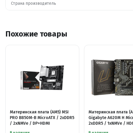
Страна производитель
Похожие товары
Материнская плата (AM5) MSI
Материнская плата (A
PRO B850M-B MicroATX / 2xDDR5
Gigabyte A620M H Mic
/ 2xNMVe / DP+HDMI
2xDDR5 / 1xNMVe / HD
В наличии
В наличии