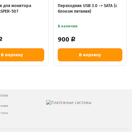
н для монитора
Переходник USB 3.0 -> SATA (с
ASPER-507
блоком питания)
В наличии
900
Р
Р
В корзину
В корзину
блоки
ь ваши
 город